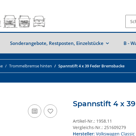
Sonderangebote, Restposten, Einzelstücke
B - W
se
Trommelbremse hinten
Spannstift 4 x 39 Feder Bremsbacke
Spannstift 4 x 
Artikel-Nr.:
1958.11
Vergleichs-Nr.:
251609279
Hersteller:
Volkswagen Classic 