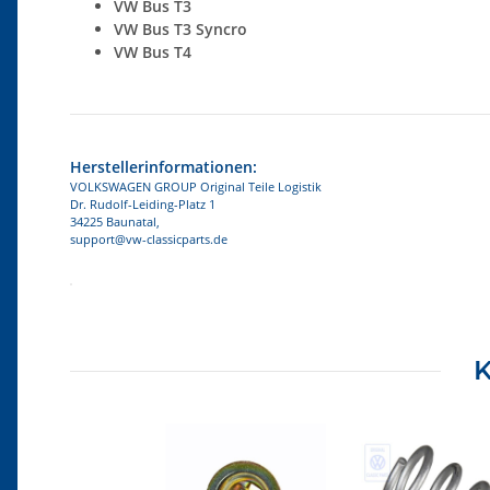
VW Bus T3
VW Bus T3 Syncro
VW Bus T4
Herstellerinformationen:
VOLKSWAGEN GROUP Original Teile Logistik
Dr. Rudolf-Leiding-Platz 1
34225 Baunatal,
support@vw-classicparts.de
Produkteigenschaft
Wert
K