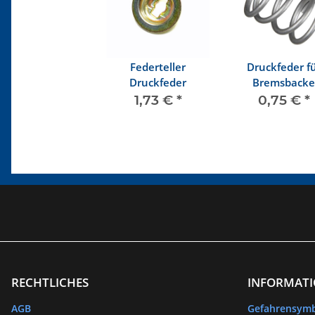
Federteller
Druckfeder f
Druckfeder
Bremsbacke
1,73 €
*
0,75 €
*
RECHTLICHES
INFORMAT
AGB
Gefahrensym