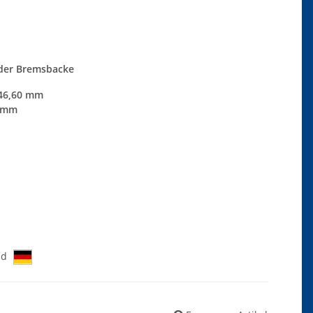
 der Bremsbacke
 46,60 mm
9 mm
nd