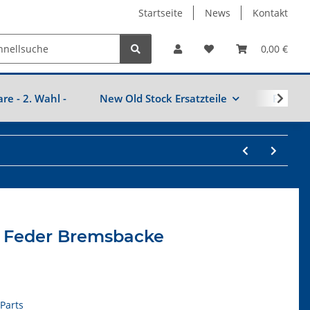
Startseite
News
Kontakt
0,00 €
are - 2. Wahl -
New Old Stock Ersatzteile
Fahrzeu
39 Feder Bremsbacke
Parts