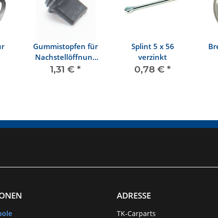
ür
Gummistopfen für
Splint 5 x 56
Br
Nachstellöffnung
verzinkt
im
1,31 €
*
0,78 €
*
Bremsträgerblech
IONEN
ADRESSE
bole
TK-Carparts