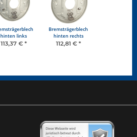
emsträgerblech
Bremsträgerblech
hinten links
hinten rechts
113,37 €
*
112,81 €
*