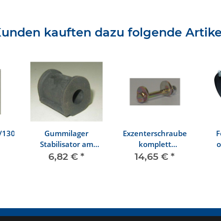
unden kauften dazu folgende Artike
/1303
Gummilager
Exzenterschraube
F
Stabilisator am
komplett
o
Rahmenkopf
1302/1303
130
6,82 €
*
14,65 €
*
1302/1303