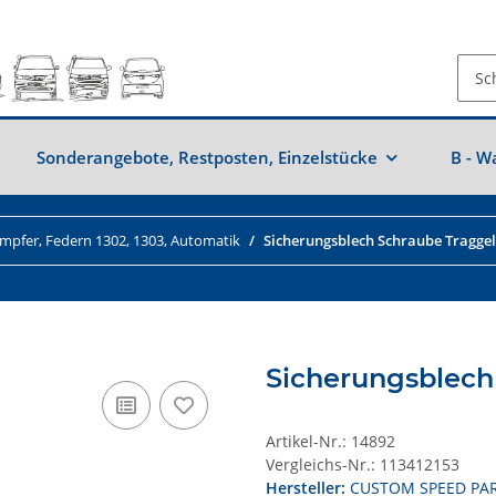
Sonderangebote, Restposten, Einzelstücke
B - W
mpfer, Federn 1302, 1303, Automatik
Sicherungsblech Schraube Tragge
Sicherungsblech
Artikel-Nr.:
14892
Vergleichs-Nr.:
113412153
Hersteller:
CUSTOM SPEED PA