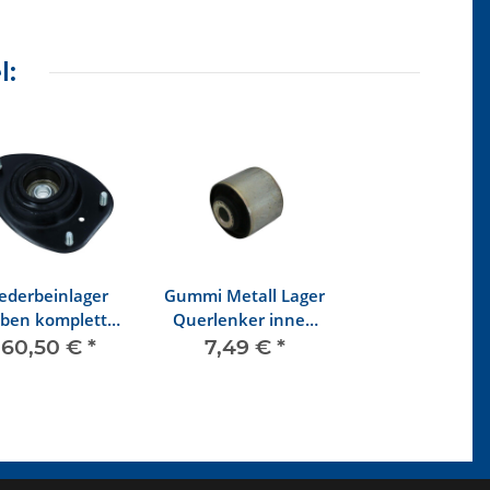
l:
ederbeinlager
Gummi Metall Lager
ben komplett
Querlenker innen
2/1303 bis 7/73
1302/1303
60,50 €
*
7,49 €
*