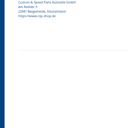
Custom & Speed Parts Autoteile GmbH
Am Redder 3
22941 Bargteheide, Deutschland
https://www.csp-shop.de
Produkteigenschaft
Wert