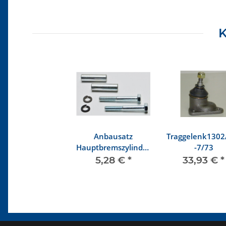
K
Anbausatz
Traggelenk1302
Hauptbremszylinder
-7/73
1302, 1303
5,28 €
*
33,93 €
*