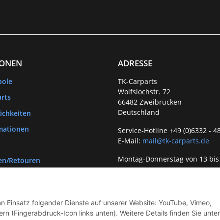
IONEN
ADRESSE
bole
TK-Carparts
Wolfslochstr. 72
rts
66482 Zweibrücken
Deutschland
ichkeiten
mationen
Service-Hotline +49 (0)6332 - 4
E-Mail:
mail@tk-carparts.de
Montag-Donnerstag von 13 bis
en/Retouren
den Einsatz folgender Dienste auf unserer Website: YouTube, Vimeo,
rn (Fingerabdruck-Icon links unten). Weitere Details finden Sie unter