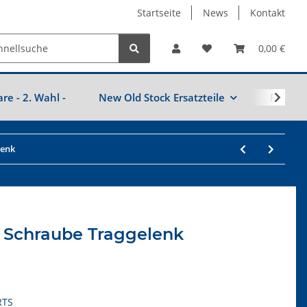
Startseite
News
Kontakt
0,00 €
are - 2. Wahl -
New Old Stock Ersatzteile
Fahrzeu
lenk
 Schraube Traggelenk
RTS