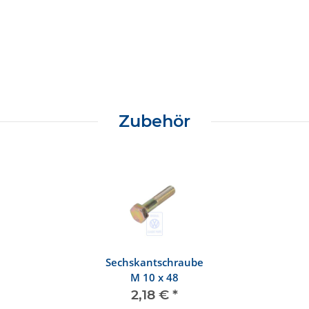
Zubehör
Sechskantschraube
M 10 x 48
2,18 €
*