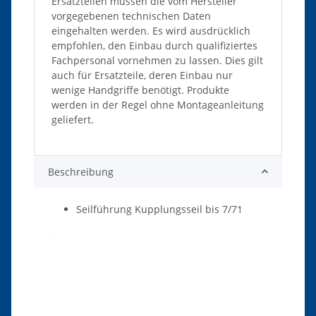
Ersatzteilen müssen die vom Hersteller
vorgegebenen technischen Daten
eingehalten werden. Es wird ausdrücklich
empfohlen, den Einbau durch qualifiziertes
Fachpersonal vornehmen zu lassen. Dies gilt
auch für Ersatzteile, deren Einbau nur
wenige Handgriffe benötigt. Produkte
werden in der Regel ohne Montageanleitung
geliefert.
Beschreibung
Seilführung Kupplungsseil bis 7/71
Produkteigenschaft
Wert