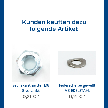
Kunden kauften dazu
folgende Artikel:
hr
Sechskantmutter M8
Federscheibe gewellt
,
8 verzinkt
M8 EDELSTAHL
m
s
0,21 €
*
0,21 €
*