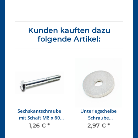
Kunden kauften dazu
folgende Artikel:
r
Sechskantschraube
Unterlegscheibe
e
mit Schaft M8 x 60
Schraube
M
10.9 verzinkt
Lenkgetriebe
1,26 €
*
2,97 €
*