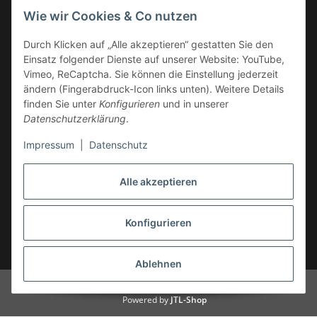
Wie wir Cookies & Co nutzen
Service-Hotline +49 (0)6332 - 48 58 48
E-Mail:
mail@tk-carparts.de
Durch Klicken auf „Alle akzeptieren“ gestatten Sie den
Einsatz folgender Dienste auf unserer Website: YouTube,
Montag-Donnerstag von 13 bis 16 Uhr
Vimeo, ReCaptcha. Sie können die Einstellung jederzeit
ändern (Fingerabdruck-Icon links unten). Weitere Details
finden Sie unter
Konfigurieren
und in unserer
Datenschutzerklärung
.
Impressum
|
Datenschutz
Alle akzeptieren
Konfigurieren
* Alle Preise inkl. gesetzlicher USt., zzgl.
Versand
Ablehnen
© TK-Carparts Thomas Koch
Powered by
JTL-Shop