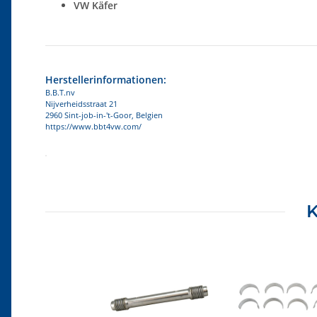
VW Käfer
Herstellerinformationen:
B.B.T.nv
Nijverheidsstraat 21
2960 Sint-job-in-'t-Goor, Belgien
https://www.bbt4vw.com/
Produkteigenschaft
Wert
K