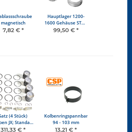
ablassschraube
Hauptlager 1200-
magnetisch
1600 Gehäuse STD /
KW STD
7,82 €
*
99,50 €
*
Satz (4 Stück)
Kolbenringspannband
ben JX; Standard
94 - 103 mm
76,50 mm
311,33 €
*
13,21 €
*