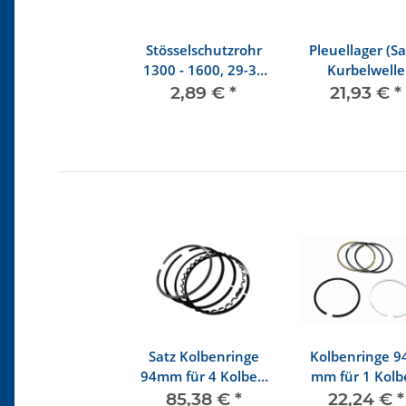
Stösselschutzrohr
Pleuellager (Sa
1300 - 1600, 29-37
Kurbelwelle
kW (40-50 PS)
Standard
2,89 €
*
21,93 €
*
Satz Kolbenringe
Kolbenringe 9
94mm für 4 Kolben
mm für 1 Kolb
1,9l - 2,0l
1,9l - 2,0l Übe
85,38 €
*
22,24 €
*