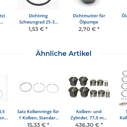
tz)
Dichtring
Dichtmutter für
Öl
Schwungrad 25-37
Ölpumpe
kW (34-50 PS)
1,53 €
*
2,70 €
*
Ähnliche Artikel
4,5
Satz Kolbenringe für
Kolben- und
en
1 Kolben, Standard
Zylinder, 77,0 mm
Kol
rmaß
76,50 mm
(Satz) 1300 ccm 29
15,33 €
*
436,30 €
*