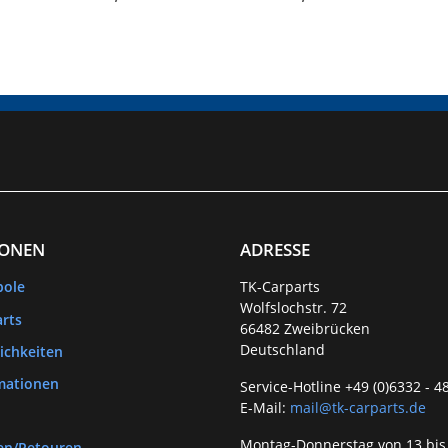
kW (40 PS)
IONEN
ADRESSE
bole
TK-Carparts
Wolfslochstr. 72
rts
66482 Zweibrücken
Deutschland
ichkeiten
mationen
Service-Hotline +49 (0)6332 - 4
E-Mail:
mail@tk-carparts.de
Montag-Donnerstag von 13 bis
en/Retouren