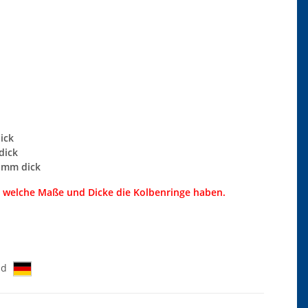
ick
dick
 4 mm dick
n welche Maße und Dicke die Kolbenringe haben.
nd