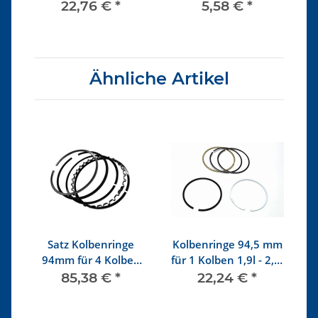
12/93
22,76 €
*
5,58 €
*
Ähnliche Artikel
and
Satz Kolbenringe
Kolbenringe 94,5 mm
Sa
94mm für 4 Kolben
für 1 Kolben 1,9l - 2,0l
1,9l - 2,0l
Übermaß
85,38 €
*
22,24 €
*