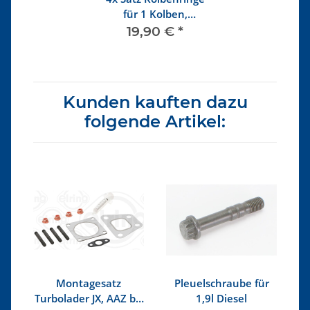
für 1 Kolben,
Standard 79,48 mm
19,90 €
*
Kunden kauften dazu
folgende Artikel:
Montagesatz
Pleuelschraube für
Z
Turbolader JX, AAZ bis
1,9l Diesel
1,