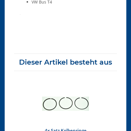
VW Bus T4
Produkteigenschaft
Wert
Dieser Artikel besteht aus
4x
Satz Kolbenringe