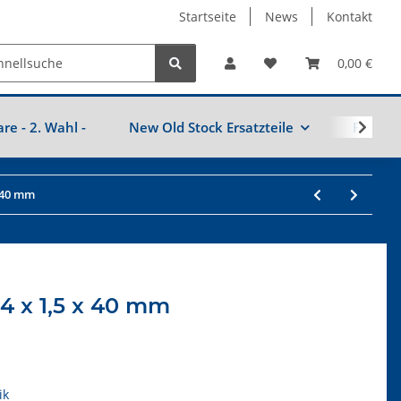
Startseite
News
Kontakt
0,00 €
are - 2. Wahl -
New Old Stock Ersatzteile
Fahrzeu
 40 mm
4 x 1,5 x 40 mm
ik