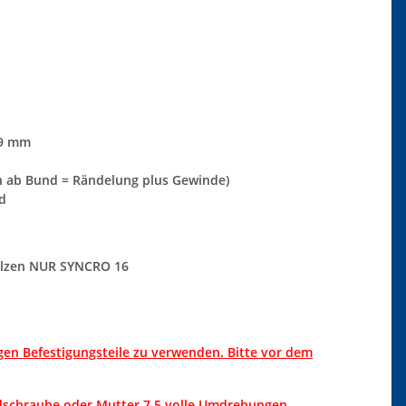
,9 mm
 ab Bund = Rändelung plus Gewinde)
d
olzen NUR SYNCRO 16
tigen Befestigungsteile zu verwenden. Bitte vor dem
adschraube oder Mutter 7,5 volle Umdrehungen