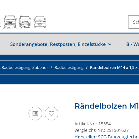
Sonderangebote, Restposten, Einzelstücke
B - W
, Radbefestigung, Zubehör
Radbefestigung
Rändelbolzen M14 x 1,5 x
Rändelbolzen M1
Artikel-Nr.:
15354
Vergleichs-Nr.:
251501627
Hersteller:
SCC-Fahrzeugtechn