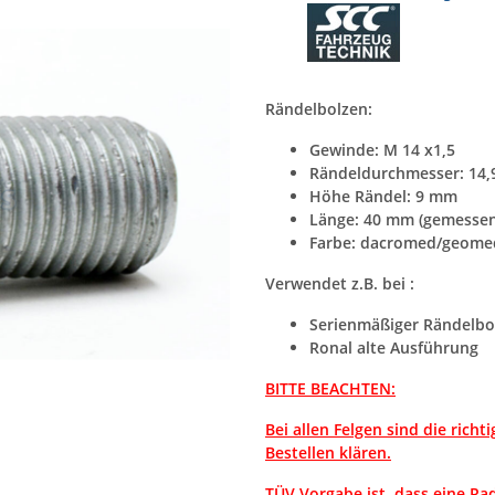
Rändelbolzen:
Gewinde: M 14 x1,5
Rändeldurchmesser: 14
Höhe Rändel: 9 mm
Länge: 40 mm (gemessen
Farbe: dacromed/geome
Verwendet z.B. bei :
Serienmäßiger Rändelb
Ronal alte Ausführung
BITTE BEACHTEN:
Bei allen Felgen sind die rich
Bestellen klären.
TÜV Vorgabe ist, dass eine R