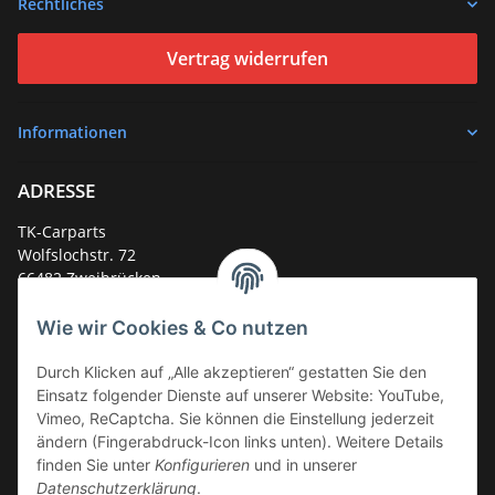
Rechtliches
Vertrag widerrufen
Informationen
ADRESSE
TK-Carparts
Wolfslochstr. 72
66482 Zweibrücken
Deutschland
Wie wir Cookies & Co nutzen
Service-Hotline +49 (0)6332 - 48 58 48
E-Mail:
mail@tk-carparts.de
Durch Klicken auf „Alle akzeptieren“ gestatten Sie den
Einsatz folgender Dienste auf unserer Website: YouTube,
Montag-Donnerstag von 13 bis 16 Uhr
Vimeo, ReCaptcha. Sie können die Einstellung jederzeit
ändern (Fingerabdruck-Icon links unten). Weitere Details
finden Sie unter
Konfigurieren
und in unserer
Datenschutzerklärung
.