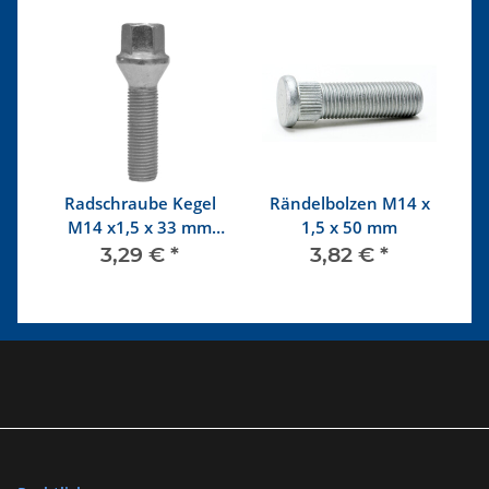
Radschraube Kegel
Rändelbolzen M14 x
R
M14 x1,5 x 33 mm
1,5 x 50 mm
SW17
3,29 €
*
3,82 €
*