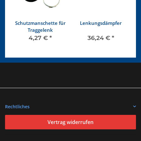
3
Schutzmanschette für
Lenkungsdämpfer
Traggelenk
h
men
4,27 €
*
36,24 €
*
Rechtliches
Vertrag widerrufen