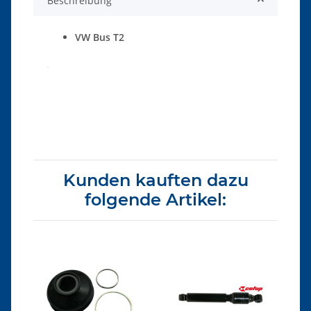
Beschreibung
VW Bus T2
Produkteigenschaft
Wert
Kunden kauften dazu
folgende Artikel: