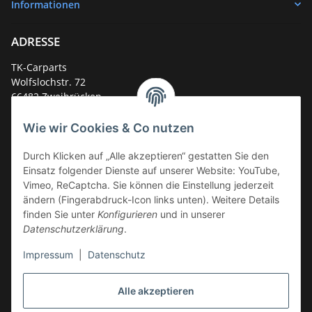
Informationen
ADRESSE
TK-Carparts
Wolfslochstr. 72
66482 Zweibrücken
Deutschland
Wie wir Cookies & Co nutzen
Service-Hotline +49 (0)6332 - 48 58 48
E-Mail:
mail@tk-carparts.de
Durch Klicken auf „Alle akzeptieren“ gestatten Sie den
Einsatz folgender Dienste auf unserer Website: YouTube,
Montag-Donnerstag von 13 bis 16 Uhr
Vimeo, ReCaptcha. Sie können die Einstellung jederzeit
ändern (Fingerabdruck-Icon links unten). Weitere Details
finden Sie unter
Konfigurieren
und in unserer
Datenschutzerklärung
.
Impressum
|
Datenschutz
Alle akzeptieren