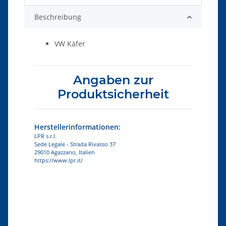
Beschreibung
VW Käfer
Angaben zur
Produktsicherheit
Herstellerinformationen:
LPR s.r.l.
Sede Legale - Strada Rivasso 37
29010 Agazzano, Italien
https://www.lpr.it/
Produkteigenschaft
Wert