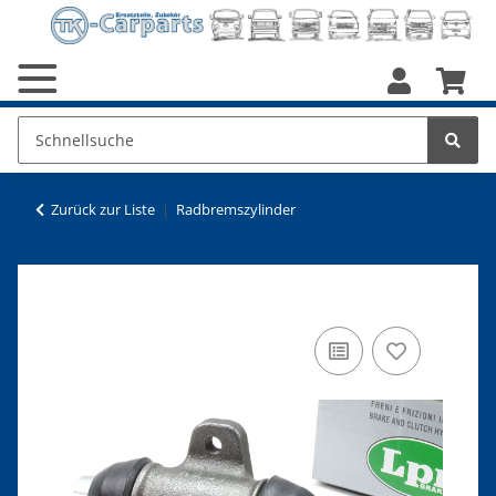
Zurück zur Liste
Radbremszylinder