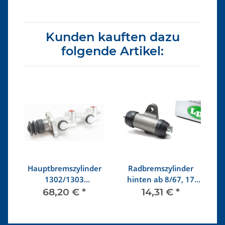
Kunden kauften dazu
folgende Artikel:
ne
Hauptbremszylinder
Radbremszylinder
1302/1303
hinten ab 8/67, 17
Trommelbremse
mm
68,20 €
*
14,31 €
*