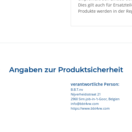
Dies gilt auch für Ersatzte
Produkte werden in der Reg
Angaben zur Produktsicherheit
verantwortliche Person:
B.B.T.nv
Nijverheidsstraat 21
2960 Sint-job-in-'t-Goor, Belgien
info@bbt4vw.com
https://www.bbt4vw.com