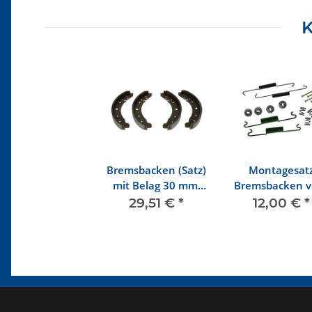
K
Bremsbacken (Satz)
Montagesat
mit Belag 30 mm,
Bremsbacken v
hinten 8/57-7/67
1200-1500 ab 8
29,51 €
*
12,00 €
*