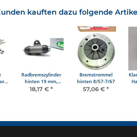
unden kauften dazu folgende Artike
z
Radbremszylinder
Bremstrommel
Kla
orn
hinten 19 mm,
hinten 8/57-7/67
Ha
/57
10/57-7/64
18,17 €
*
57,06 €
*