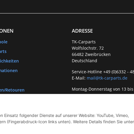
IONEN
ADRESSE
bole
TK-Carparts
Wolfslochstr. 72
rts
66482 Zweibrücken
Deutschland
ichkeiten
mationen
Service-Hotline +49 (0)6332 - 4
E-Mail:
mail@tk-carparts.de
Montag-Donnerstag von 13 bis
en/Retouren
den Einsatz folgender Dienste auf unserer Website: YouTube, Vimeo,
rn (Fingerabdruck-Icon links unten). Weitere Details finden Sie unter