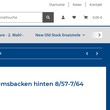
Startseite
News
Kontakt
0,00 €
are - 2. Wahl -
New Old Stock Ersatzteile
Fahrzeu
4
msbacken hinten 8/57-7/64