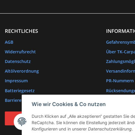
RECHTLICHES
INFORMAT
AGB
Gefahrensym
Widerrufsrecht
Über TK-Carpa
Datenschutz
Zahlungsmögl
Altölverordnung
Versandinfor
Impressum
PR-Nummern
Batteriegesetz
Rücksendung
Barrierefreiheitserklärung
Wie wir Cookies & Co nutzen
Durch Klicken auf „Alle akzeptieren“ gestatten Sie 
Vertrag widerrufen
ReCaptcha. Sie können die Einstellung jederzeit ände
Konfigurieren
und in unserer
Datenschutzerklärung
.