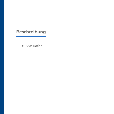
Beschreibung
VW Käfer
Produkteigenschaft
Wert