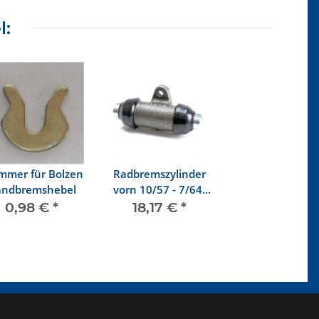
l:
mmer für Bolzen
Radbremszylinder
ndbremshebel
vorn 10/57 - 7/64,
22 mm
0,98 €
*
18,17 €
*