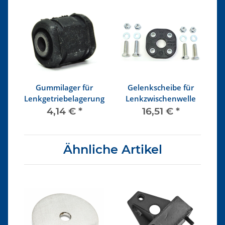
tt
Gummilager für
Gelenkscheibe für
S
Lenkgetriebelagerung
Lenkzwischenwelle
g
4,14 €
*
16,51 €
*
Ähnliche Artikel