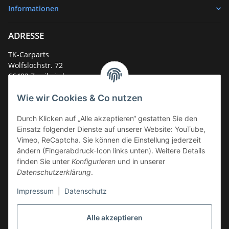
Informationen
ADRESSE
TK-Carparts
Wolfslochstr. 72
66482 Zweibrücken
Deutschland
Wie wir Cookies & Co nutzen
Service-Hotline +49 (0)6332 - 48 58 48
E-Mail:
mail@tk-carparts.de
Durch Klicken auf „Alle akzeptieren“ gestatten Sie den
Einsatz folgender Dienste auf unserer Website: YouTube,
Montag-Donnerstag von 13 bis 16 Uhr
Vimeo, ReCaptcha. Sie können die Einstellung jederzeit
ändern (Fingerabdruck-Icon links unten). Weitere Details
finden Sie unter
Konfigurieren
und in unserer
Datenschutzerklärung
.
Impressum
|
Datenschutz
Alle akzeptieren