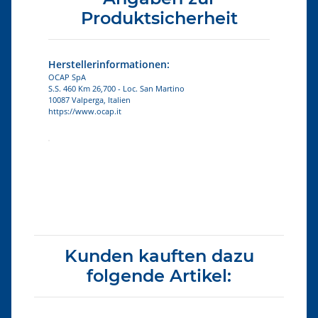
Produktsicherheit
Herstellerinformationen:
OCAP SpA
S.S. 460 Km 26,700 - Loc. San Martino
10087 Valperga, Italien
https://www.ocap.it
Produkteigenschaft
Wert
Kunden kauften dazu
folgende Artikel: