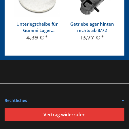
Unterlegscheibe für
Getriebelager hinten
Ge
Gummi Lager
rechts ab 8/72
Getriebe SYNCRO
4,39 €
*
13,77 €
*
er
Rechtliches
Vertrag widerrufen