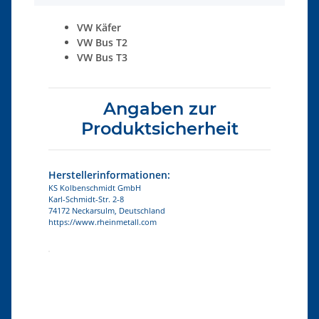
VW Käfer
VW Bus T2
VW Bus T3
Angaben zur
Produktsicherheit
Herstellerinformationen:
KS Kolbenschmidt GmbH
Karl-Schmidt-Str. 2-8
74172 Neckarsulm, Deutschland
https://www.rheinmetall.com
Produkteigenschaft
Wert