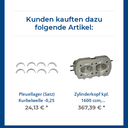
Kunden kauften dazu
folgende Artikel:
37
Pleuellager (Satz)
Zylinderkopf kpl.
Kurbelwelle -0,25
1600 ccm,
o
Doppelkanal bleifrei,
24,13 €
*
367,39 €
*
EV 35,5, AV 32