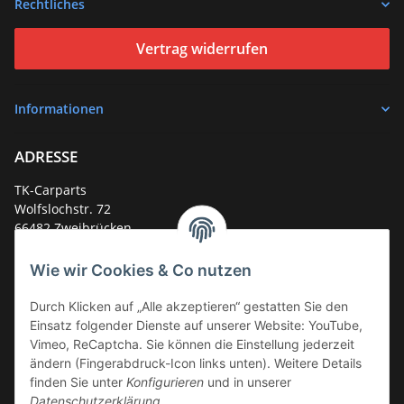
Rechtliches
Vertrag widerrufen
Informationen
ADRESSE
TK-Carparts
Wolfslochstr. 72
66482 Zweibrücken
Deutschland
Wie wir Cookies & Co nutzen
Service-Hotline +49 (0)6332 - 48 58 48
E-Mail:
mail@tk-carparts.de
Durch Klicken auf „Alle akzeptieren“ gestatten Sie den
Einsatz folgender Dienste auf unserer Website: YouTube,
Montag-Donnerstag von 13 bis 16 Uhr
Vimeo, ReCaptcha. Sie können die Einstellung jederzeit
ändern (Fingerabdruck-Icon links unten). Weitere Details
finden Sie unter
Konfigurieren
und in unserer
Datenschutzerklärung
.