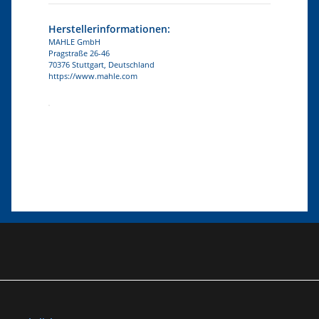
Herstellerinformationen:
MAHLE GmbH
Pragstraße 26-46
70376 Stuttgart, Deutschland
https://www.mahle.com
Produkteigenschaft
Wert