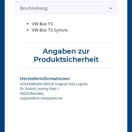
Beschreibung
VW Bus T3
VW Bus T3 Syncro
Angaben zur
Produktsicherheit
Herstellerinformationen:
VOLKSWAGEN GROUP Original Teile Logistik
Dr. Rudolf-Leiding-Platz 1
34225 Baunatal,
support@vw-classicparts.de
Produkteigenschaft
Wert