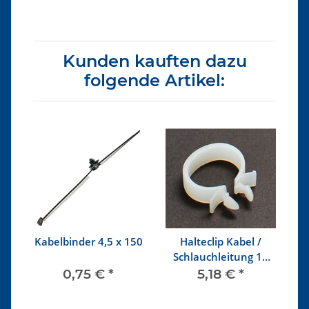
Kunden kauften dazu
folgende Artikel:
r
Kabelbinder 4,5 x 150
Halteclip Kabel /
Schlauchleitung 18
mm
0,75 €
*
5,18 €
*