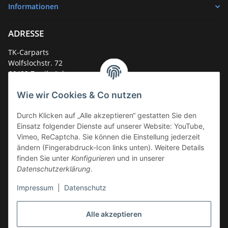
Informationen
ADRESSE
TK-Carparts
Wolfslochstr. 72
66482 Zweibrücken
Deutschland
Wie wir Cookies & Co nutzen
Service-Hotline +49 (0)6332 - 48 58 48
E-Mail:
mail@tk-carparts.de
Durch Klicken auf „Alle akzeptieren“ gestatten Sie den
Einsatz folgender Dienste auf unserer Website: YouTube,
Montag-Donnerstag von 13 bis 16 Uhr
Vimeo, ReCaptcha. Sie können die Einstellung jederzeit
ändern (Fingerabdruck-Icon links unten). Weitere Details
finden Sie unter
Konfigurieren
und in unserer
Datenschutzerklärung
.
Impressum
|
Datenschutz
Alle akzeptieren