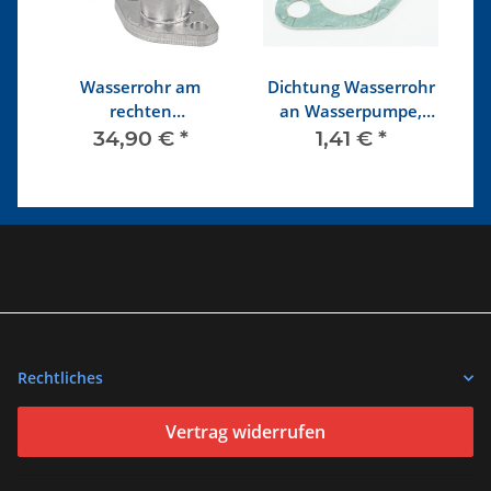
Wasserrohr am
Dichtung Wasserrohr
rechten
an Wasserpumpe,
Wassermantel
Flansch an rechtem
34,90 €
*
1,41 €
*
Edelstahl
Zylinderkopf
Rechtliches
Vertrag widerrufen