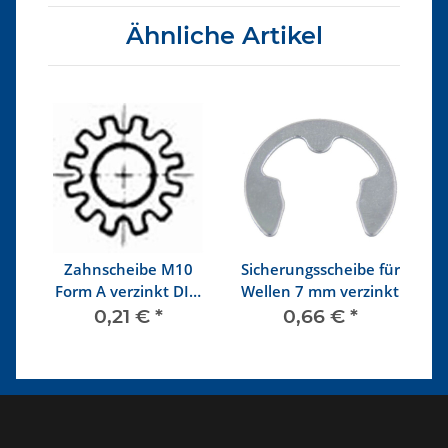
Ähnliche Artikel
e
Zahnscheibe M10
Sicherungsscheibe für
.8
Form A verzinkt DIN
Wellen 7 mm verzinkt
mi
6797
0,21 €
*
0,66 €
*