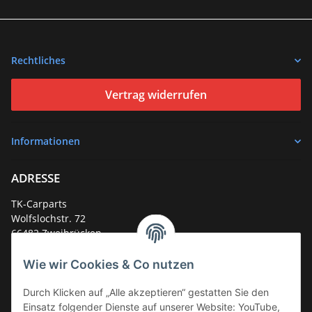
Rechtliches
Vertrag widerrufen
Informationen
ADRESSE
TK-Carparts
Wolfslochstr. 72
66482 Zweibrücken
Deutschland
Wie wir Cookies & Co nutzen
Service-Hotline +49 (0)6332 - 48 58 48
E-Mail:
mail@tk-carparts.de
Durch Klicken auf „Alle akzeptieren“ gestatten Sie den
Einsatz folgender Dienste auf unserer Website: YouTube,