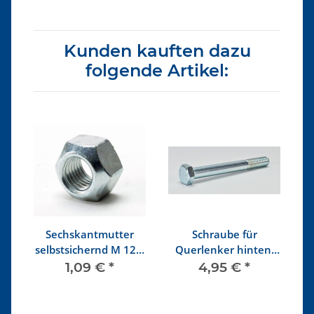
Kunden kauften dazu
folgende Artikel:
er
Sechskantmutter
Schraube für
n
selbstsichernd M 12 x
Querlenker hinten,
S
1,5
vorne
1,09 €
*
4,95 €
*