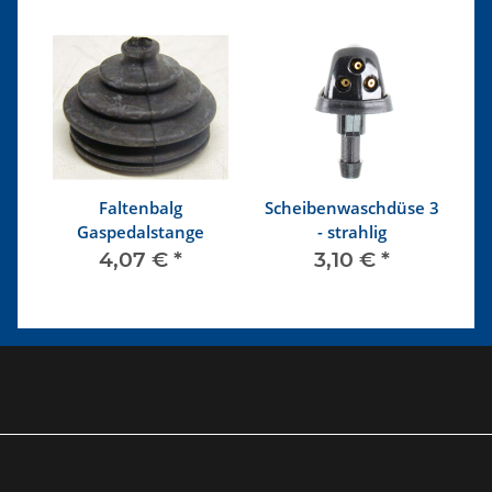
en
Faltenbalg
Scheibenwaschdüse 3
G
Gaspedalstange
- strahlig
4,07 €
*
3,10 €
*