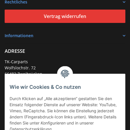
Rechtliches
Vertrag widerrufen
Informationen
ADRESSE
TK-Carparts
Wolfslochstr. 72
66482 Zweibrücken
Deutschland
Wie wir Cookies & Co nutzen
Service-Hotline +49 (0)6332 - 48 58 48
E-Mail:
mail@tk-carparts.de
Durch Klicken auf „Alle akzeptieren“ gestatten Sie den
Einsatz folgender Dienste auf unserer Website: YouTube,
Montag-Donnerstag von 13 bis 16 Uhr
Vimeo, ReCaptcha. Sie können die Einstellung jederzeit
ändern (Fingerabdruck-Icon links unten). Weitere Details
finden Sie unter
Konfigurieren
und in unserer
Datenschutzerklärung
.