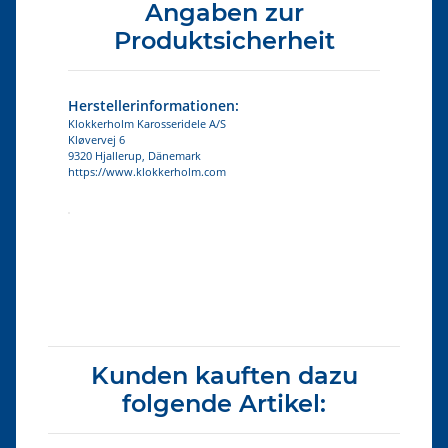
Angaben zur
Produktsicherheit
Herstellerinformationen:
Klokkerholm Karosseridele A/S
Kløvervej 6
9320 Hjallerup, Dänemark
https://www.klokkerholm.com
Produkteigenschaft
Wert
Kunden kauften dazu
folgende Artikel: