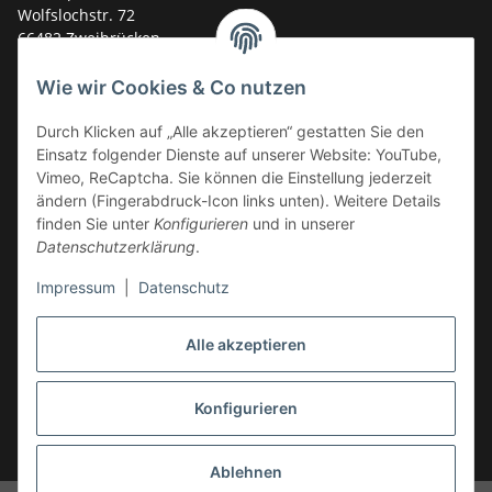
Wolfslochstr. 72
66482 Zweibrücken
Deutschland
Wie wir Cookies & Co nutzen
Service-Hotline +49 (0)6332 - 48 58 48
E-Mail:
mail@tk-carparts.de
Durch Klicken auf „Alle akzeptieren“ gestatten Sie den
Einsatz folgender Dienste auf unserer Website: YouTube,
Montag-Donnerstag von 13 bis 16 Uhr
Vimeo, ReCaptcha. Sie können die Einstellung jederzeit
ändern (Fingerabdruck-Icon links unten). Weitere Details
finden Sie unter
Konfigurieren
und in unserer
Datenschutzerklärung
.
Impressum
|
Datenschutz
Alle akzeptieren
Konfigurieren
* Alle Preise inkl. gesetzlicher USt., zzgl.
Versand
Ablehnen