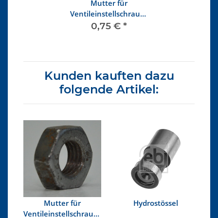
Mutter für
Ventileinstellschraube
M 9 x 1
0,75 €
*
Kunden kauften dazu
folgende Artikel:
Mutter für
Hydrostössel
Ventileinstellschraube