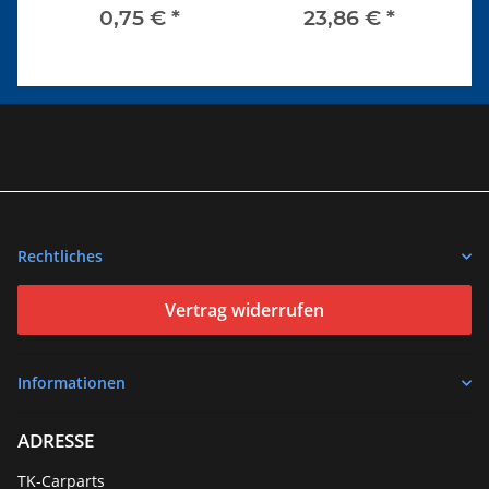
M 9 x 1
0,75 €
*
23,86 €
*
Rechtliches
Vertrag widerrufen
Informationen
ADRESSE
TK-Carparts