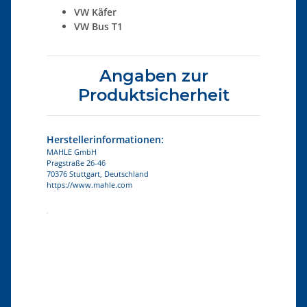
VW Käfer
VW Bus T1
Angaben zur
Produktsicherheit
Herstellerinformationen:
MAHLE GmbH
Pragstraße 26-46
70376 Stuttgart, Deutschland
https://www.mahle.com
Produkteigenschaft
Wert