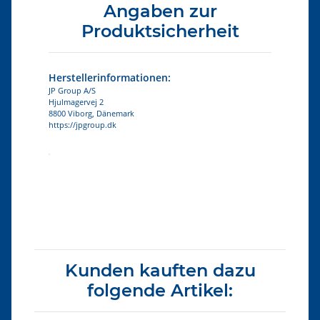
Angaben zur
Produktsicherheit
Herstellerinformationen:
JP Group A/S
Hjulmagervej 2
8800 Viborg, Dänemark
https://jpgroup.dk
Produkteigenschaft
Wert
Kunden kauften dazu
folgende Artikel: