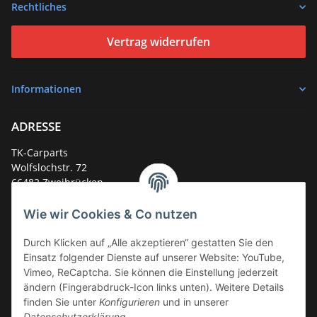
Rechtliches
Vertrag widerrufen
Informationen
ADRESSE
TK-Carparts
Wolfslochstr. 72
66482 Zweibrücken
Deutschland
Wie wir Cookies & Co nutzen
Service-Hotline +49 (0)6332 - 48 58 48
E-Mail:
mail@tk-carparts.de
Durch Klicken auf „Alle akzeptieren“ gestatten Sie den
Einsatz folgender Dienste auf unserer Website: YouTube,
Montag-Donnerstag von 13 bis 16 Uhr
Vimeo, ReCaptcha. Sie können die Einstellung jederzeit
ändern (Fingerabdruck-Icon links unten). Weitere Details
finden Sie unter
Konfigurieren
und in unserer
Datenschutzerklärung
.