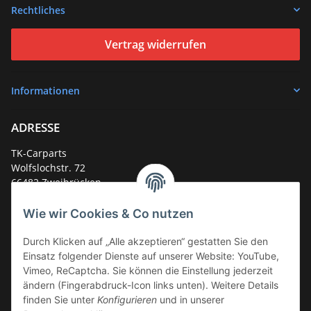
Rechtliches
Vertrag widerrufen
Informationen
ADRESSE
TK-Carparts
Wolfslochstr. 72
66482 Zweibrücken
Deutschland
Wie wir Cookies & Co nutzen
Service-Hotline +49 (0)6332 - 48 58 48
E-Mail:
mail@tk-carparts.de
Durch Klicken auf „Alle akzeptieren“ gestatten Sie den
Einsatz folgender Dienste auf unserer Website: YouTube,
Montag-Donnerstag von 13 bis 16 Uhr
Vimeo, ReCaptcha. Sie können die Einstellung jederzeit
ändern (Fingerabdruck-Icon links unten). Weitere Details
finden Sie unter
Konfigurieren
und in unserer