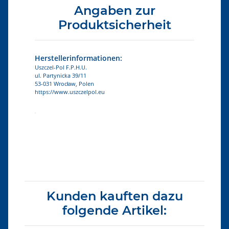
Angaben zur
Produktsicherheit
Herstellerinformationen:
Uszczel-Pol F.P.H.U.
ul. Partynicka 39/11
53-031 Wrocław, Polen
https://www.uszczelpol.eu
Produkteigenschaft
Wert
Kunden kauften dazu
folgende Artikel: