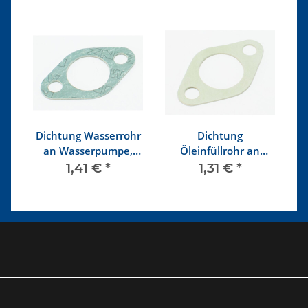
Dichtung Wasserrohr
Dichtung
uf
an Wasserpumpe,
Öleinfüllrohr an
T
V,
Flansch an rechtem
Motorblock
1,41 €
*
1,31 €
*
Zylinderkopf