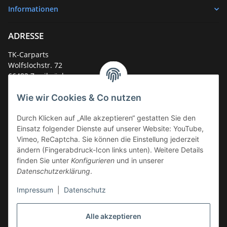
Informationen
ADRESSE
TK-Carparts
Wolfslochstr. 72
66482 Zweibrücken
Deutschland
Wie wir Cookies & Co nutzen
Service-Hotline +49 (0)6332 - 48 58 48
E-Mail:
mail@tk-carparts.de
Durch Klicken auf „Alle akzeptieren“ gestatten Sie den
Einsatz folgender Dienste auf unserer Website: YouTube,
Montag-Donnerstag von 13 bis 16 Uhr
Vimeo, ReCaptcha. Sie können die Einstellung jederzeit
ändern (Fingerabdruck-Icon links unten). Weitere Details
finden Sie unter
Konfigurieren
und in unserer
Datenschutzerklärung
.
Impressum
|
Datenschutz
Alle akzeptieren