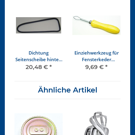
Dichtung
Einziehwerkzeug für
e
Seitenscheibe hinten
Fensterkeder
F
r
rechts ab 8/64 mit
Kunststoff
m
20,48 €
*
9,69 €
*
ff
Nut für Zierleiste
Kunststoff
Ähnliche Artikel