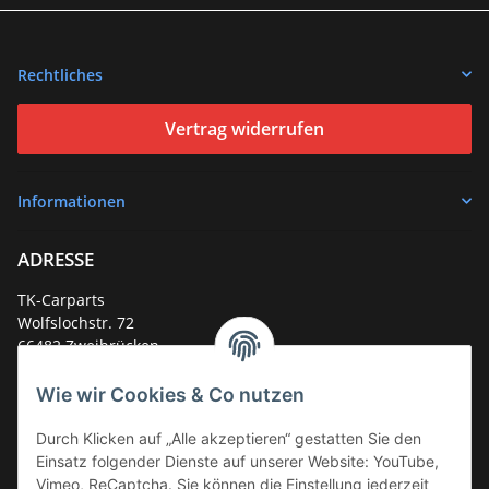
Rechtliches
Vertrag widerrufen
Informationen
ADRESSE
TK-Carparts
Wolfslochstr. 72
66482 Zweibrücken
Deutschland
Wie wir Cookies & Co nutzen
Service-Hotline +49 (0)6332 - 48 58 48
E-Mail:
mail@tk-carparts.de
Durch Klicken auf „Alle akzeptieren“ gestatten Sie den
Einsatz folgender Dienste auf unserer Website: YouTube,
Montag-Donnerstag von 13 bis 16 Uhr
Vimeo, ReCaptcha. Sie können die Einstellung jederzeit