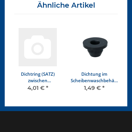
Ähnliche Artikel
 W
Dichtring (SATZ)
Dichtung im
zwischen
Scheibenwaschbehälter
Sc
s
Scheinwerfer und
für Pumpe
4,01 €
*
1,49 €
*
Kotflügel ab 8/67