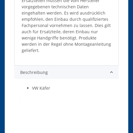
Ersatzteilen müssen die vom Hersteller
vorgegebenen technischen Daten
eingehalten werden. Es wird ausdrücklich
empfohlen, den Einbau durch qualifiziertes
Fachpersonal vornehmen zu lassen. Dies gilt
auch für Ersatzteile, deren Einbau nur
wenige Handgriffe benötigt. Produkte
werden in der Regel ohne Montageanleitung
geliefert.
Beschreibung
VW Käfer
Produkteigenschaft
Wert