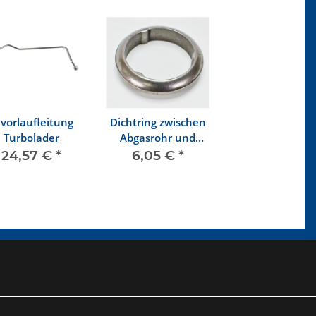
vorlaufleitung
Dichtring zwischen
Turbolader
Abgasrohr und
Auspufftopf ab 8/89
24,57 €
*
6,05 €
*