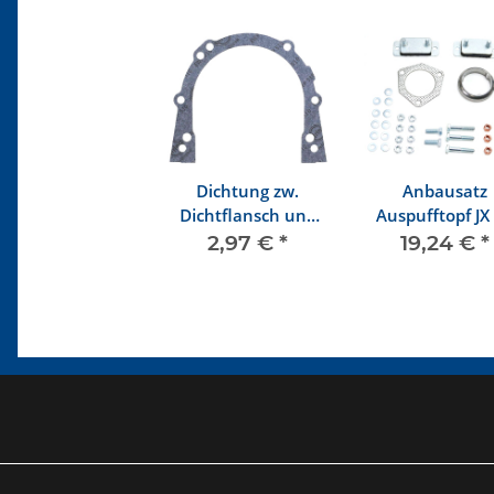
Dichtung zw.
Anbausatz
Dichtflansch und
Auspufftopf JX
Motorblock
8/89
2,97 €
*
19,24 €
*
Schwungradseite