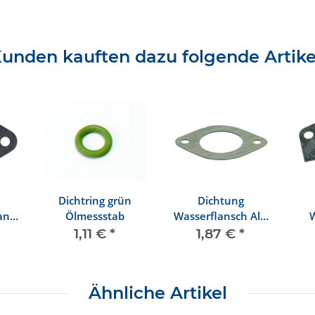
unden kauften dazu folgende Artike
Dichtring grün
Dichtung
an
Ölmessstab
Wasserflansch Alu
und Blinddeckel
Zyl
1,11 €
*
1,87 €
*
Motorblock
Ähnliche Artikel