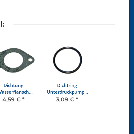
l:
Dichtung
Dichtring
Wasserflansch
Unterdruckpumpe
inderkopf vorne
auf Motorblock
4,59 €
*
3,09 €
*