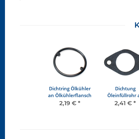
Produkteigenschaft
Wert
K
Dichtring Ölkühler
Dichtung
an Ölkühlerflansch
Öleinfüllrohr 
Ölwanne
2,19 €
*
2,41 €
*