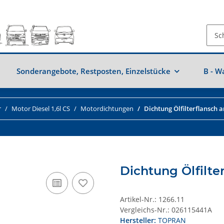
Sonderangebote, Restposten, Einzelstücke
B - W
r
Motor Diesel 1,6l CS
Motordichtungen
Dichtung Ölfilterflansch 
Dichtung Ölfilte
Artikel-Nr.:
1266.11
Vergleichs-Nr.:
026115441A
Hersteller:
TOPRAN