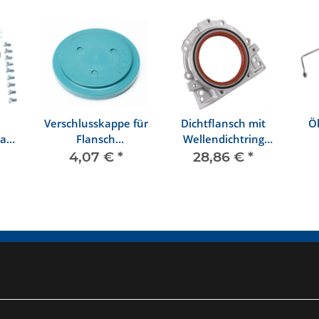
Verschlusskappe für
Dichtflansch mit
Öl
 ab
Flansch
Wellendichtring
Antriebswelle
Standard
4,07 €
*
28,86 €
*