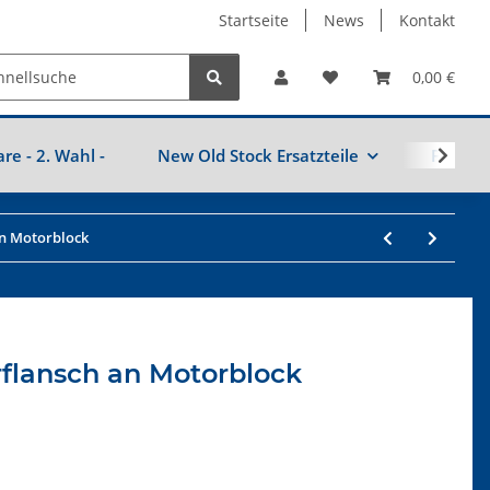
Startseite
News
Kontakt
0,00 €
are - 2. Wahl -
New Old Stock Ersatzteile
Fahrzeu
an Motorblock
rflansch an Motorblock