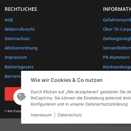
RECHTLICHES
INFORMAT
AGB
Gefahrensym
Widerrufsrecht
Über TK-Carpa
Datenschutz
Zahlungsmögl
Altölverordnung
Versandinfor
Impressum
PR-Nummern
Batteriegesetz
Rücksendung
Barrierefreiheitserklärung
Wie wir Cookies & Co nutzen
Durch Klicken auf „Alle akzeptieren“ gestatten Sie 
Vertrag widerrufen
ReCaptcha. Sie können die Einstellung jederzeit ände
Konfigurieren
und in unserer
Datenschutzerklärung
.
* Alle Preise inkl. gesetzlicher USt., zzgl.
Versand
Impressum
|
Datenschutz