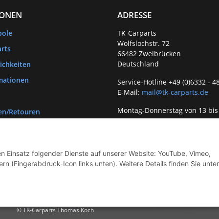
IONEN
ADRESSE
bole
TK-Carparts
Wolfslochstr. 72
rts
66482 Zweibrücken
Deutschland
ichkeiten
mationen
Service-Hotline +49 (0)6332 - 4
E-Mail:
mail@tk-carparts.de
Montag-Donnerstag von 13 bis
en/Retouren
den Einsatz folgender Dienste auf unserer Website: YouTube, Vimeo,
rn (Fingerabdruck-Icon links unten). Weitere Details finden Sie unter
© TK-Carparts Thomas Koch