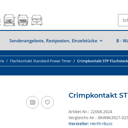
Sonderangebote, Restposten, Einzelstücke
B - W
kte
Flachkontakt Standard Power Timer
Crimpkontakt STP Flachstec
Crimpkontakt ST
Artikel-Nr.:
22068.2024
Vergleichs-Nr.:
8KW863927-02
Hersteller:
Herth+Buss