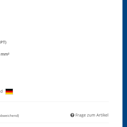
SPT)
4 mm²
nd
Frage zum Artikel
 abweichend)