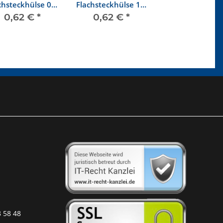
chsteckhülse 0,5
Flachsteckhülse 1,0
mm² - 1,5 mm²
mm² - 2,5 mm²
0,62 €
*
0,62 €
*
8 58 48