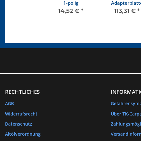
1-polig
Adapterplatt
Diesel, Turbo-Di
14,52 €
*
113,31 €
*
RECHTLICHES
INFORMAT
AGB
Gefahrensym
Widerrufsrecht
Über TK-Carpa
Datenschutz
Zahlungsmögl
Altölverordnung
Versandinfor