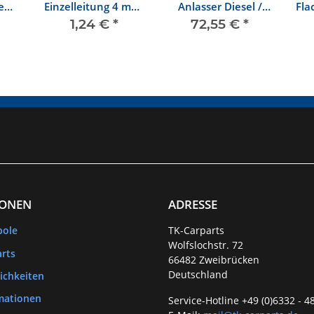
e
Einzelleitung 4 mm²
Anlasser Diesel /
Fla
esel
- 6mm²
Turbo-Diesel
1,24 €
*
72,55 €
*
IONEN
ADRESSE
bole
TK-Carparts
Wolfslochstr. 72
rts
66482 Zweibrücken
Deutschland
ichkeiten
mationen
Service-Hotline +49 (0)6332 - 4