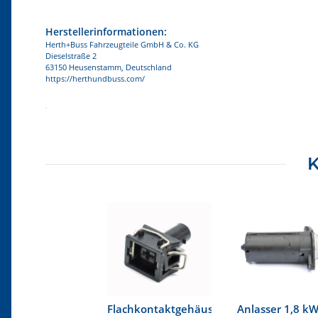
Herstellerinformationen:
Herth+Buss Fahrzeugteile GmbH & Co. KG
Dieselstraße 2
63150 Heusenstamm, Deutschland
https://herthundbuss.com/
Produkteigenschaft
Wert
K
Flachkontaktgehäuse
Anlasser 1,8 kW