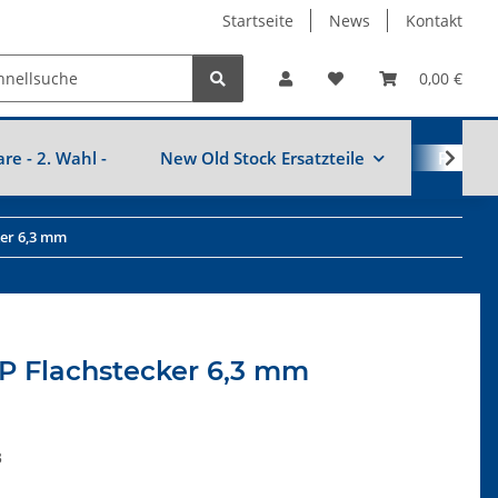
Startseite
News
Kontakt
0,00 €
are - 2. Wahl -
New Old Stock Ersatzteile
Fahrzeu
ker 6,3 mm
P Flachstecker 6,3 mm
3