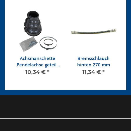
-
Achsmanschette
Bremsschlauch
e
Pendelachse geteilt
hinten 270 mm
(Satz)
10,34 €
*
11,34 €
*