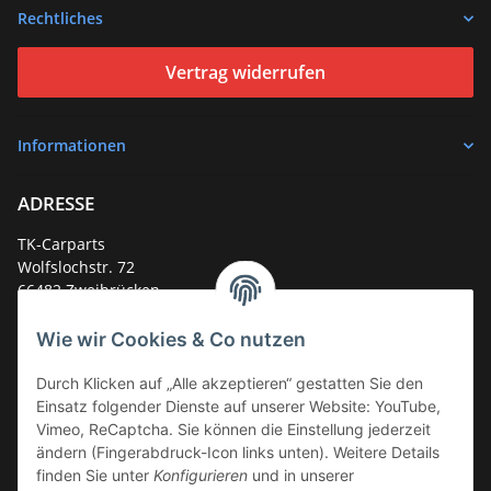
Rechtliches
Vertrag widerrufen
Informationen
ADRESSE
TK-Carparts
Wolfslochstr. 72
66482 Zweibrücken
Deutschland
Wie wir Cookies & Co nutzen
Service-Hotline +49 (0)6332 - 48 58 48
E-Mail:
mail@tk-carparts.de
Durch Klicken auf „Alle akzeptieren“ gestatten Sie den
Einsatz folgender Dienste auf unserer Website: YouTube,
Montag-Donnerstag von 13 bis 16 Uhr
Vimeo, ReCaptcha. Sie können die Einstellung jederzeit
ändern (Fingerabdruck-Icon links unten). Weitere Details
finden Sie unter
Konfigurieren
und in unserer