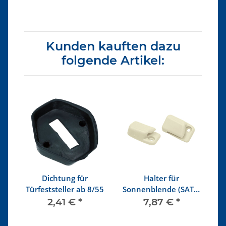
Kunden kauften dazu
folgende Artikel:
Dichtung für
Halter für
mm
Türfeststeller ab 8/55
Sonnenblende (SATZ)
R
ab 8/67, weiss
2,41 €
*
7,87 €
*