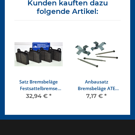
Kunden kauften dazu
folgende Artikel:
e
Satz Bremsbeläge
Anbausatz
S
Festsattelbremse
Bremsbeläge ATE
B
8/72-6/86
Festsattel bis 86
32,94 €
*
7,17 €
*