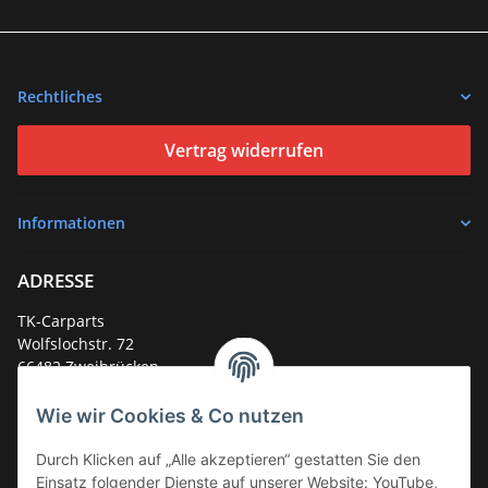
Rechtliches
Vertrag widerrufen
Informationen
ADRESSE
TK-Carparts
Wolfslochstr. 72
66482 Zweibrücken
Deutschland
Wie wir Cookies & Co nutzen
Service-Hotline +49 (0)6332 - 48 58 48
E-Mail:
mail@tk-carparts.de
Durch Klicken auf „Alle akzeptieren“ gestatten Sie den
Einsatz folgender Dienste auf unserer Website: YouTube,