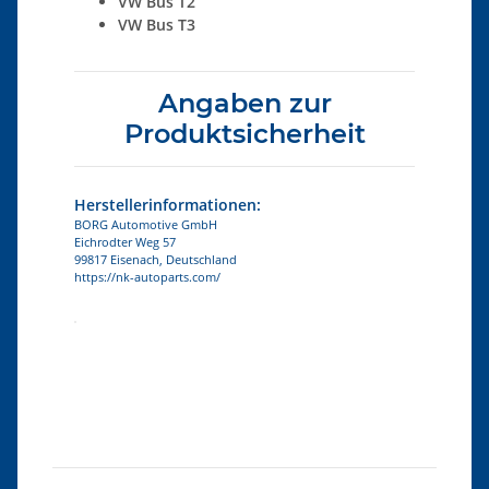
VW Bus T2
VW Bus T3
Angaben zur
Produktsicherheit
Herstellerinformationen:
BORG Automotive GmbH
Eichrodter Weg 57
99817 Eisenach, Deutschland
https://nk-autoparts.com/
Produkteigenschaft
Wert