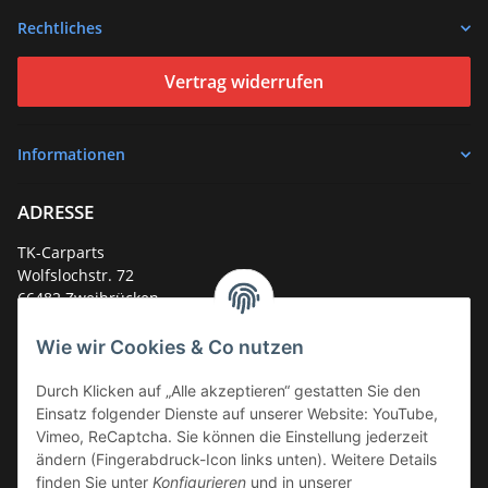
Rechtliches
Vertrag widerrufen
Informationen
ADRESSE
TK-Carparts
Wolfslochstr. 72
66482 Zweibrücken
Deutschland
Wie wir Cookies & Co nutzen
Service-Hotline +49 (0)6332 - 48 58 48
E-Mail:
mail@tk-carparts.de
Durch Klicken auf „Alle akzeptieren“ gestatten Sie den
Einsatz folgender Dienste auf unserer Website: YouTube,
Montag-Donnerstag von 13 bis 16 Uhr
Vimeo, ReCaptcha. Sie können die Einstellung jederzeit
ändern (Fingerabdruck-Icon links unten). Weitere Details
finden Sie unter
Konfigurieren
und in unserer