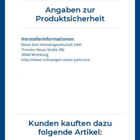
Angaben zur
Produktsicherheit
Herstellerinformationen:
Weser-Ems Vertriebsgesellschaft mbH
Theodor-Heuss-Straße 28b
38444 Wolfsburg,
https://www.volkswagen-classic-parts.com
Produkteigenschaft
Wert
Kunden kauften dazu
folgende Artikel: