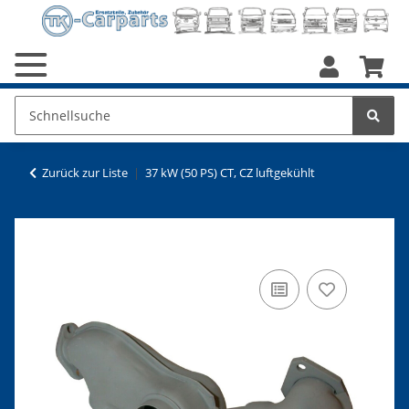
Zurück zur Liste
37 kW (50 PS) CT, CZ luftgekühlt