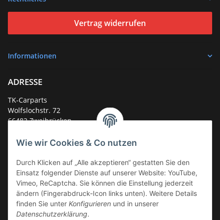
Vertrag widerrufen
Informationen
ADRESSE
TK-Carparts
Wolfslochstr. 72
66482 Zweibrücken
Deutschland
Wie wir Cookies & Co nutzen
Service-Hotline +49 (0)6332 - 48 58 48
E-Mail:
mail@tk-carparts.de
Durch Klicken auf „Alle akzeptieren“ gestatten Sie den
Einsatz folgender Dienste auf unserer Website: YouTube,
Montag-Donnerstag von 13 bis 16 Uhr
Vimeo, ReCaptcha. Sie können die Einstellung jederzeit
ändern (Fingerabdruck-Icon links unten). Weitere Details
finden Sie unter
Konfigurieren
und in unserer
Datenschutzerklärung
.